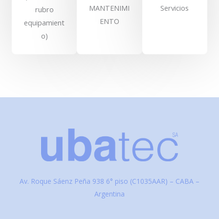
MANTENIMI
Servicios
rubro
ENTO
equipamient
o)
Av. Roque Sáenz Peña 938 6° piso (C1035AAR) – CABA –
Argentina