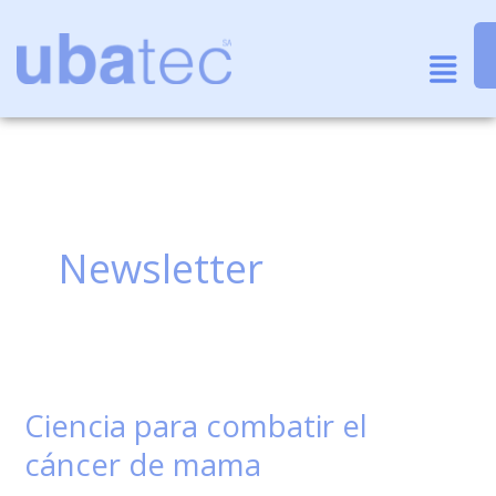
Ir
al
Menu
contenido
Newsletter
Ciencia para combatir el
Ciencia
para
cáncer de mama
combatir